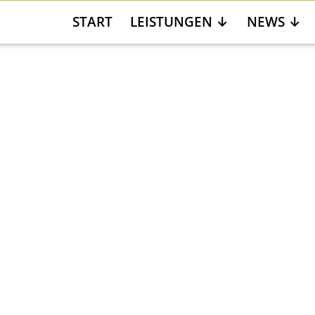
START
LEISTUNGEN
NEWS
sen
ßnahmen ableiten
n
 durch Partizipation der Mitarbeitenden