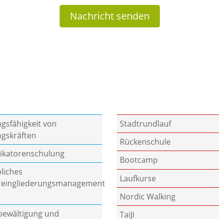
Nachricht senden
ngsfähigkeit von
Stadtrundlauf
gskräften
Rückenschule
likatorenschulung
Bootcamp
bliches
Laufkurse
reingliederungsmanagement
Nordic Walking
bewältigung und
TaiJi