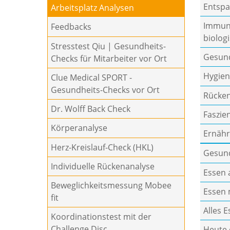
Entsp
Arbeitsplatz Analysen
Immuns
Feedbacks
biologi
Stresstest Qiu | Gesundheits-
Gesund
Checks für Mitarbeiter vor Ort
Hygien
Clue Medical SPORT -
Gesundheits-Checks vor Ort
Rücken
Dr. Wolff Back Check
Faszie
Körperanalyse
Ernäh
Herz-Kreislauf-Check (HKL)
Gesund
Individuelle Rückenanalyse
Essen 
Beweglichkeitsmessung Mobee
Essen 
fit
Alles 
Koordinationstest mit der
Challenge Disc
Heute 