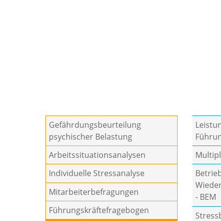
Gefährdungsbeurteilung
Leistu
psychischer Belastung
Führun
Arbeitssituationsanalysen
Multip
Individuelle Stressanalyse
Betrie
Wiede
Mitarbeiterbefragungen
- BEM
Führungskräftefragebogen
Stress