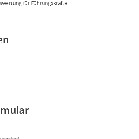
wertung für Führungskräfte
en
rmular
 werden!