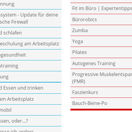
annung
Fit im Büro | Expertentipp
ystem - Update für deine
Bürorobics
sche Firewall
Zumba
 schlafen
Yoga
eschulung am Arbeitsplatz
Pilates
gesundheit
Autogenes Training
ntraining
Progressive Muskelentsp
rung
(PMR)
 Essen und trinken
Faszienkurs
am Arbeitsplatz
Bauch-Beine-Po
mobil
Essen, oder…?
esse ich anders