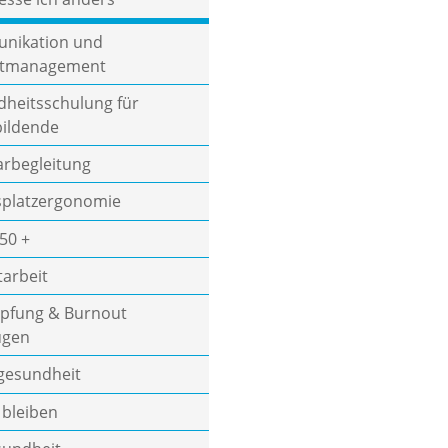
nikation und
iktmanagement
heitsschulung für
ildende
rbegleitung
splatzergonomie
 50 +
tarbeit
pfung & Burnout
ugen
gesundheit
 bleiben