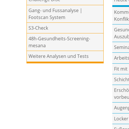
Gang- und Fussanalyse |
Kommu
Footscan System
Konfl
S3-Check
Gesund
Auszub
48h-Gesundheits-Screening-
mesana
Semina
Weitere Analysen und Tests
Arbeit
Fit mit
Schich
Erschö
vorbe
Augen
Locker