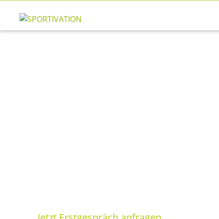
Podcast von SPORTIVATION
Gesundheit! Wie g
Podcasts für Gesundheitsinteressie
Wir widmen uns in diesen Podcasts de
Jetzt Erstgespräch anfragen
Weiter