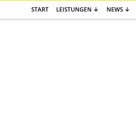
START
LEISTUNGEN
NEWS
eht`s?
rte
n Themen Gesundheit und Wohlbefinden.
e Angebote